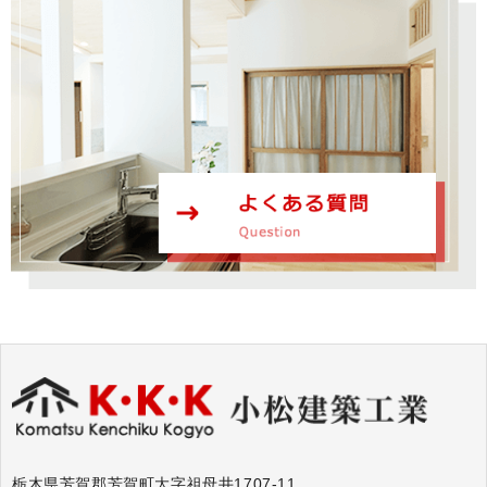
栃木県芳賀郡芳賀町大字祖母井1707-11